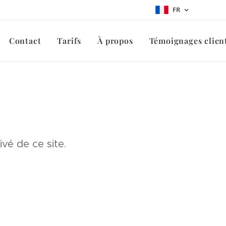
FR
Contact
Tarifs
À propos
Témoignages clien
r
vé de ce site.